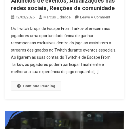
Anúncios de eventos, Atualizações nas
redes sociais, Reações da comunidade
On
12/03/2026
Marcus Eldridge
Leave A Comment
Escape
Os Twitch Drops de Escape From Tarkov oferecem aos
From
jogadores uma oportunidade única de ganhar
Tarkov
recompensas exclusivas dentro do jogo ao assistirem a
Twitch
streams designados no Twitch durante eventos especiais.
Drops:
Anúncios
Ao ligarem as suas contas do Twitch e de Escape From
De
Tarkov, os jogadores podem participar facilmente e
Eventos,
melhorar a sua experiência de jogo enquanto […]
Atualizaçõ
Nas
Continue Reading
Redes
Sociais,
Reações
Da
Comunida