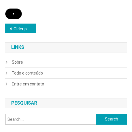
▾
Posts
Older posts
navigation
LINKS
Sobre
Todo o conteúdo
Entre em contato
PESQUISAR
Search
for: