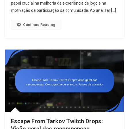
Tarkov:
papel crucial na melhoria da experiência de jogo e na
Dados
motivação da participação da comunidade. Ao analisar […]
Históricos,
Recompen
Continue Reading
Passadas,
Envolvimen
Do
Utilizador
Escape From Tarkov Twitch Drops:
Visão geral das recompensas,