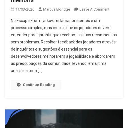
melhoria
On
11/03/2026
Marcus Eldridge
Leave A Comment
Reivindica
No Escape From Tarkov, reclamar presentes é um
De
processo simples, mas crucial, que os jogadores devem
Presentes
entender para garantir que recebam as suas recompensas
De
sem problemas. Recolher feedback dos jogadores através
Escape
From
de inquéritos e sugestões é essencial para os
Tarkov:
desenvolvedores melhorarem a jogabilidade e abordarem
Coleta
as preocupações da comunidade, levando, em última
De
análise, a uma […]
Feedback,
Inquéritos
Continue Reading
Aos
Jogadores
Sugestões
De
Melhoria