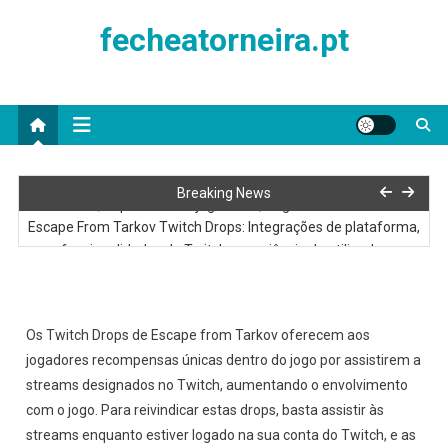
Skip
fecheatorneira.pt
to
content
Reivindicações de Presentes de Escape From Tarkov: Coleta de
Breaking News
feedback, Inquéritos aos jogadores, Sugestões de melhoria
Escape From Tarkov Twitch Drops: Integrações de plataforma,
funcionalidades do Twitch, experiência do utilizador
Prémios do Evento de Limpeza de Escape From Tarkov:
Destaques do evento, Melhores jogadores, Estatísticas
Escape From Tarkov Twitch Drops: Anúncios de eventos,
Os Twitch Drops de Escape from Tarkov oferecem aos
Atualizações nas redes sociais, Reações da comunidade
jogadores recompensas únicas dentro do jogo por assistirem a
Escape From Tarkov Twitch Drops: Critérios de elegibilidade,
streams designados no Twitch, aumentando o envolvimento
Requisitos de conta, Regras de participação
com o jogo. Para reivindicar estas drops, basta assistir às
Reivindicações de Presentes de Escape From Tarkov: Coleta de
streams enquanto estiver logado na sua conta do Twitch, e as
feedback, Inquéritos aos jogadores, Sugestões de melhoria