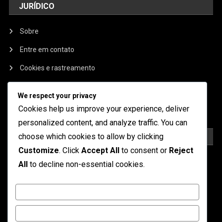
JURÍDICO
Sobre
Entre em contato
Cookies e rastreamento
Política de privacidade
We respect your privacy
Termos e condições
Cookies help us improve your experience, deliver
personalized content, and analyze traffic. You can
CATEGORIAS
choose which cookies to allow by clicking
Customize
. Click
Accept All
to consent or
Reject
Campanhas de Twitch Drops
All
to decline non-essential cookies.
Prémios do Evento de Limpeza
Customize
Processos de Reivindicação de Prémios
Reject All