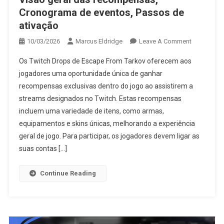
Cronograma de eventos, Passos de
ativação
On
10/03/2026
Marcus Eldridge
Leave A Comment
Escape
Os Twitch Drops de Escape From Tarkov oferecem aos
From
jogadores uma oportunidade única de ganhar
Tarkov
recompensas exclusivas dentro do jogo ao assistirem a
Twitch
streams designados no Twitch. Estas recompensas
Drops:
Visão
incluem uma variedade de itens, como armas,
Geral
equipamentos e skins únicas, melhorando a experiência
Das
geral de jogo. Para participar, os jogadores devem ligar as
Recompens
suas contas […]
Cronogram
De
Continue Reading
Eventos,
Passos
De
Ativação