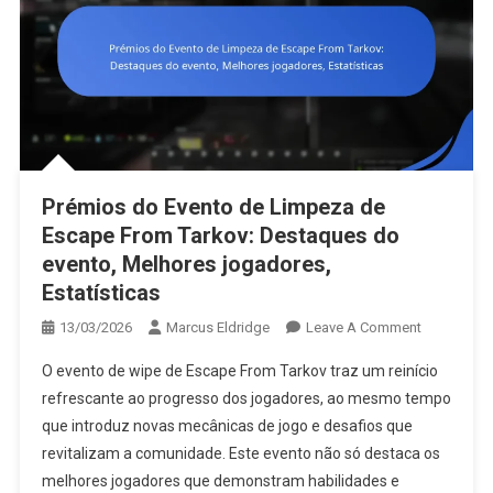
Prémios do Evento de Limpeza de
Escape From Tarkov: Destaques do
evento, Melhores jogadores,
Estatísticas
On
13/03/2026
Marcus Eldridge
Leave A Comment
Prémios
O evento de wipe de Escape From Tarkov traz um reinício
Do
refrescante ao progresso dos jogadores, ao mesmo tempo
Evento
que introduz novas mecânicas de jogo e desafios que
De
revitalizam a comunidade. Este evento não só destaca os
Limpeza
De
melhores jogadores que demonstram habilidades e