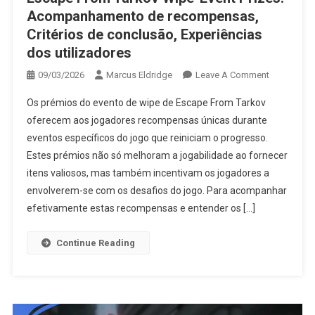
Acompanhamento de recompensas,
Critérios de conclusão, Experiências
dos utilizadores
On
09/03/2026
Marcus Eldridge
Leave A Comment
Escape
Os prémios do evento de wipe de Escape From Tarkov
From
oferecem aos jogadores recompensas únicas durante
Tarkov
eventos específicos do jogo que reiniciam o progresso.
Wipe-
Estes prémios não só melhoram a jogabilidade ao fornecer
Event
Prizes:
itens valiosos, mas também incentivam os jogadores a
Acompanh
envolverem-se com os desafios do jogo. Para acompanhar
De
efetivamente estas recompensas e entender os […]
Recompens
Critérios
Continue Reading
De
Conclusão,
Experiênci
Dos