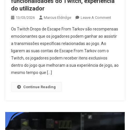
funcionalidades do Twitch, experiência
do utilizador
On
13/03/2026
Marcus Eldridge
Leave A Comment
Escape
Os Twitch Drops de Escape From Tarkov são recompensas
From
emocionantes que os jogadores podem ganhar ao assistir
Tarkov
a transmissões específicas relacionadas ao jogo. Ao
Twitch
ligarem as suas contas de Escape From Tarkov com o
Drops:
Integraçõe
Twitch, os jogadores podem receber itens exclusivos
De
dentro do jogo que melhoram a sua experiência de jogo, ao
Plataforma,
mesmo tempo que […]
Funcionali
Do
Continue Reading
Twitch,
Experiência
Do
Utilizador