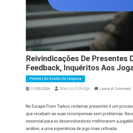
Reivindicações De Presentes 
Feedback, Inquéritos Aos Jog
Prémios Do Evento De Limpeza
Marcus Eldridge
O
11/03/2026
Leave A Comment
R
D
No Escape From Tarkov, reclamar presentes é um process
P
que recebam as suas recompensas sem problemas. Recolh
D
essencial para os desenvolvedores melhorarem a jogabi
E
análise, a uma experiência de jogo mais refinada.
F