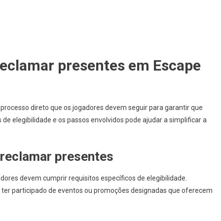
arkov:
oleta
e
eedback,
nquéritos
 reclamar presentes em Escape
os
ogadores,
ugestões
e
processo direto que os jogadores devem seguir para garantir que
elhoria
 elegibilidade e os passos envolvidos pode ajudar a simplificar a
a reclamar presentes
dores devem cumprir requisitos específicos de elegibilidade.
e ter participado de eventos ou promoções designadas que oferecem