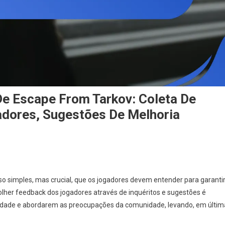
De Escape From Tarkov: Coleta De
adores, Sugestões De Melhoria
n
eivindicações
e
o simples, mas crucial, que os jogadores devem entender para garanti
resentes
er feedback dos jogadores através de inquéritos e sugestões é
e
lidade e abordarem as preocupações da comunidade, levando, em últim
scape
rom