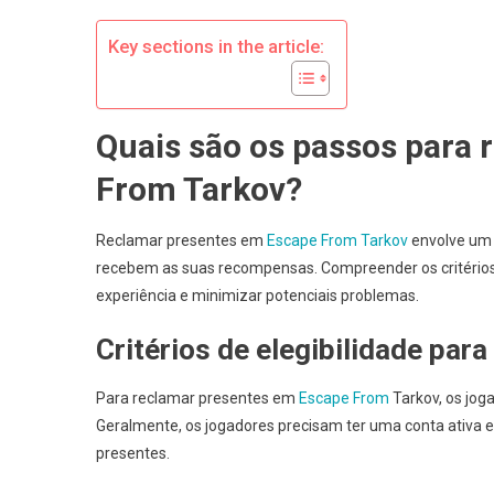
T
C
Key sections in the article:
D
F
I
Quais são os passos para
A
J
From Tarkov?
S
D
Reclamar presentes em
Escape From Tarkov
envolve um 
M
recebem as suas recompensas. Compreender os critérios de
experiência e minimizar potenciais problemas.
Critérios de elegibilidade par
Para reclamar presentes em
Escape From
Tarkov, os joga
Geralmente, os jogadores precisam ter uma conta ativa 
presentes.