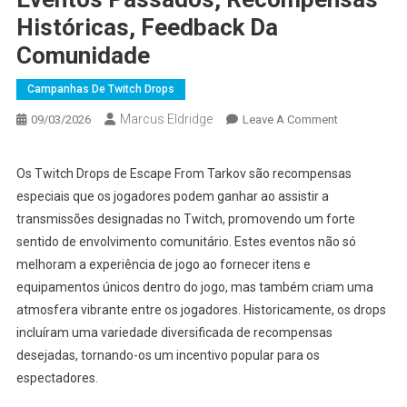
Históricas, Feedback Da
Comunidade
Campanhas De Twitch Drops
Marcus Eldridge
On
09/03/2026
Leave A Comment
Escape
From
Os Twitch Drops de Escape From Tarkov são recompensas
Tarkov
especiais que os jogadores podem ganhar ao assistir a
Twitch
transmissões designadas no Twitch, promovendo um forte
Drops:
sentido de envolvimento comunitário. Estes eventos não só
Eventos
melhoram a experiência de jogo ao fornecer itens e
Passados,
Recompensa
equipamentos únicos dentro do jogo, mas também criam uma
Históricas,
atmosfera vibrante entre os jogadores. Historicamente, os drops
Feedback
incluíram uma variedade diversificada de recompensas
Da
desejadas, tornando-os um incentivo popular para os
Comunidade
espectadores.