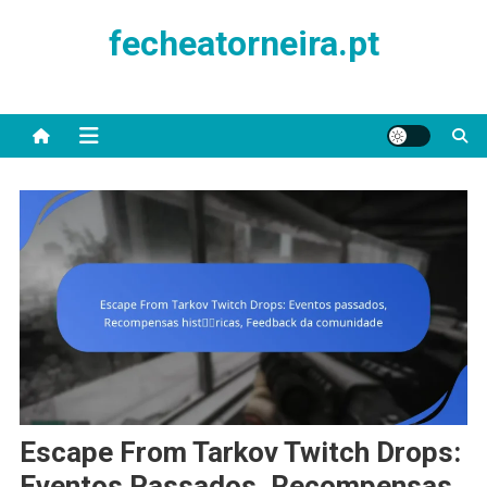
Skip
fecheatorneira.pt
to
content
Escape From Tarkov Twitch Drops:
Eventos Passados, Recompensas