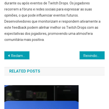
durante ou após eventos de Twitch Drops. Os jogadores
recorrem a fóruns e redes sociais para expressar as suas
opiniões, o que pode influenciar eventos futuros.
Desenvolvedores que monitorizam e respondem ativamente a
este feedback podem alinhar melhor os Twitch Drops com as
expectativas dos jogadores, promovendo uma atmosfera
comunitária mais positiva.
Post
Reclamações de Presentes de Escape From Tarkov: Discussões da Comunidade, Fóruns, Dicas dos Jogadores
Reivindicações de Presentes de Escape From Tarkov: Recompensas elegíveis, Prazos para reivindicação, Instruções para utilizadores
navigation
RELATED POSTS