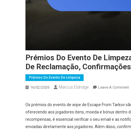
Prémios Do Evento De Limpeza
De Reclamação, Confirmações D
Prémios Do Evento De Limpeza
Marcus Eldridge
O
16/02/2026
Leave A Comment
P
Os prémios do evento de wipe de Escape From Tarkov são 
E
oferecendo aos jogadores itens, moeda e bónus dentro do
D
recompensas, é essencial verificar o seu email e as notif
L
enviadas diretamente aos jogadores. Além disso, confirmar
D