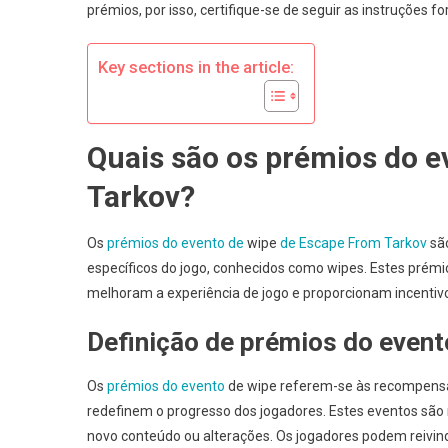
prémios, por isso, certifique-se de seguir as instruções 
E
F
T
Key sections in the article:
N
D
R
Quais são os prémios do e
C
D
Tarkov?
E
G
Os
prémios do evento de
wipe
de Escape From Tarkov
são
U
específicos do jogo, conhecidos como wipes. Estes prém
melhoram a experiência de jogo e proporcionam incentivo
Definição de prémios do event
Os
prémios do evento
de wipe referem-se às recompensas
redefinem o progresso dos jogadores. Estes eventos sã
novo conteúdo ou alterações. Os jogadores podem reivin