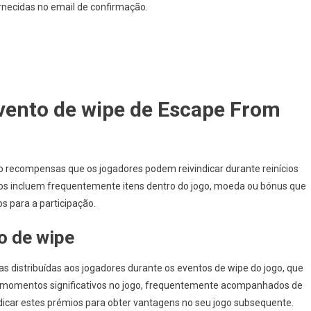
fornecidas no email de confirmação.
scape
rom
arkov:
otificações
e
eclamação,
vento de wipe de Escape From
onfirmações
e
mail,
uias
Do
 recompensas que os jogadores podem reivindicar durante reinícios
tilizador
ios incluem frequentemente itens dentro do jogo, moeda ou bónus que
s para a participação.
o de wipe
 distribuídas aos jogadores durante os eventos de wipe do jogo, que
o momentos significativos no jogo, frequentemente acompanhados de
dicar estes prémios para obter vantagens no seu jogo subsequente.